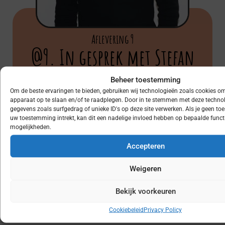
Aflevering 9
@9. In gesprek met Stefan
@degoedeweg!
Beheer toestemming
Om de beste ervaringen te bieden, gebruiken wij technologieën zoals cookies om
3 juli, 2026
apparaat op te slaan en/of te raadplegen. Door in te stemmen met deze techno
gegevens zoals surfgedrag of unieke ID's op deze site verwerken. Als je geen t
Hoe zal ik Stefan omschrijven in één woord:
uw toestemming intrekt, kan dit een nadelige invloed hebben op bepaalde funct
gefocust!!! In mijn gesprek met Stefan gaan we
mogelijkheden.
kort in op zijn jeugd en hoe zijn roots eruit zien.
Accepteren
We gaan dieper in op zijn Fancy Beans...
Weigeren
LUISTER NU
Bekijk voorkeuren
Cookiebeleid
Privacy Policy