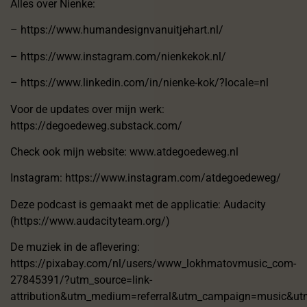
Alles over Nienke:
–
https://www.humandesignvanuitjehart.nl/
–
⁠https://www.instagram.com/nienkekok.nl/
–
⁠https://www.linkedin.com/in/nienke-kok/?locale=nl
Voor de updates over mijn werk:
https://degoedeweg.substack.com/
Check ook mijn website:
⁠⁠www.atdegoedeweg.nl⁠⁠
Instagram:
⁠⁠https://www.instagram.com/atdegoedeweg/⁠⁠
Deze podcast is gemaakt met de applicatie: Audacity
(
⁠⁠https://www.audacityteam.org/⁠⁠
)
De muziek in de aflevering:
https://pixabay.com/nl/users/www_lokhmatovmusic_com-
27845391/?utm_source=link-
attribution&utm_medium=referral&utm_campaign=music&u