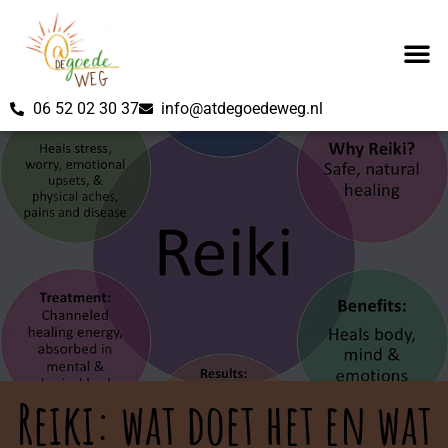
06 52 02 30 37
info@atdegoedeweg.nl
Reiki: wat doet het en wat